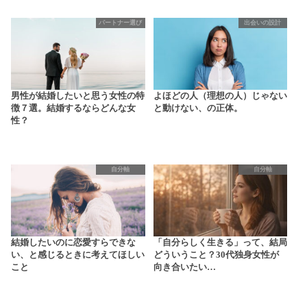
パートナー選び
出会いの設計
男性が結婚したいと思う女性の特
よほどの人（理想の人）じゃない
徴７選。結婚するならどんな女
と動けない、の正体。
性？
自分軸
自分軸
結婚したいのに恋愛すらできな
「自分らしく生きる」って、結局
い、と感じるときに考えてほしい
どういうこと？30代独身女性が
こと
向き合いたい…