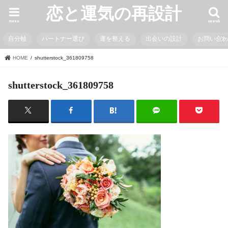
恋と運気の再設計
menu
search
自分軸
パートナー選び
運を整える
出会いの設計
お問い合
HOME
shutterstock_361809758
shutterstock_361809758