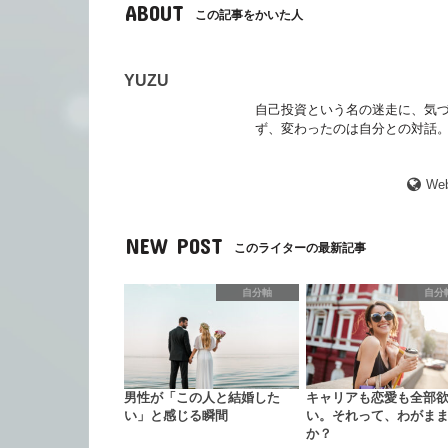
ABOUT
この記事をかいた人
YUZU
自己投資という名の迷走に、気づ
ず、変わったのは自分との対話。
Web
NEW POST
このライターの最新記事
自分軸
自分
男性が「この人と結婚した
キャリアも恋愛も全部
い」と感じる瞬間
い。それって、わがま
か？