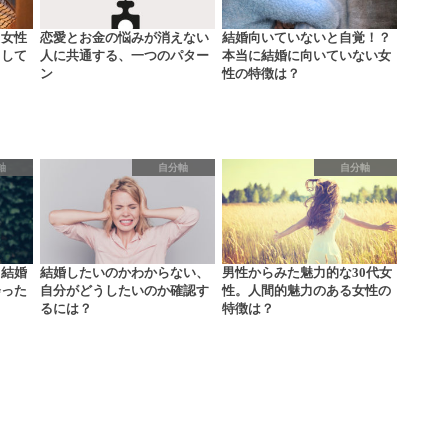
る女性
恋愛とお金の悩みが消えない
結婚向いていないと自覚！？
として
人に共通する、一つのパター
本当に結婚に向いていない女
ン
性の特徴は？
軸
自分軸
自分軸
！結婚
結婚したいのかわからない、
男性からみた魅力的な30代女
会った
自分がどうしたいのか確認す
性。人間的魅力のある女性の
るには？
特徴は？