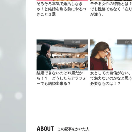
そろそろ本気で婚活しなき
モテる女性の特徴とは
ゃ！と結婚を焦る前にやるべ
でも性格でもなく「在
きこと３選
が違う。
自分軸
自分
結婚できないのは35歳だか
女としての自信がない
ら！？ どうしたらアラフォ
て魅力ないのかなと思
ーでも結婚出来る？
必要なものは！？
ABOUT
この記事をかいた人