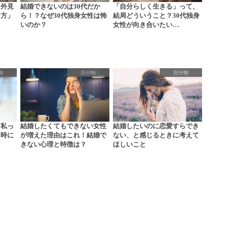
？外見
結婚できないのは30代だか
「自分らしく生きる」って、
り方」
ら！？なぜ30代独身女性は怖
結局どういうこと？30代独身
いのか？
女性が向き合いたい…
軸
自分軸
自分軸
、私っ
結婚したくてもできない女性
結婚したいのに恋愛すらでき
う時に
が増えた理由はこれ！結婚で
ない、と感じるときに考えて
きない心理と特徴は？
ほしいこと