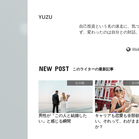
YUZU
自己投資という名の迷走に、気づ
ず、変わったのは自分との対話。
Web
NEW POST
このライターの最新記事
自分軸
自分
男性が「この人と結婚した
キャリアも恋愛も全部
い」と感じる瞬間
い。それって、わがま
か？