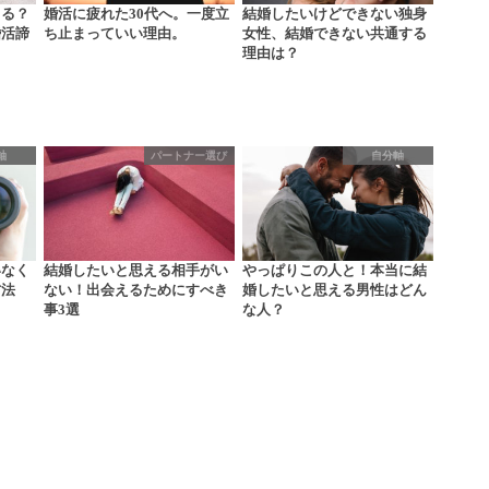
きる？
婚活に疲れた30代へ。一度立
結婚したいけどできない独身
婚活諦
ち止まっていい理由。
女性、結婚できない共通する
…
理由は？
軸
パートナー選び
自分軸
いなく
結婚したいと思える相手がい
やっぱりこの人と！本当に結
方法
ない！出会えるためにすべき
婚したいと思える男性はどん
事3選
な人？