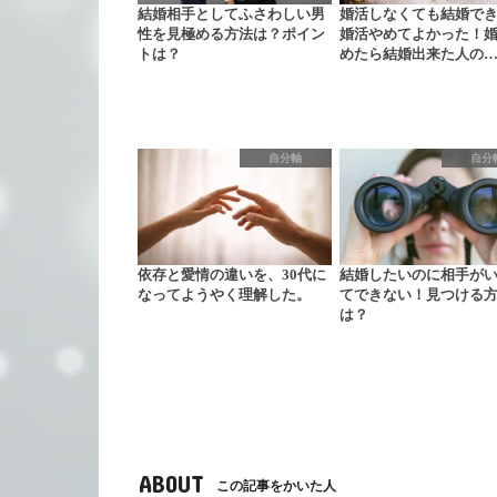
結婚相手としてふさわしい男
婚活しなくても結婚で
性を見極める方法は？ポイン
婚活やめてよかった！
トは？
めたら結婚出来た人の
自分軸
自分
依存と愛情の違いを、30代に
結婚したいのに相手が
なってようやく理解した。
てできない！見つける
は？
ABOUT
この記事をかいた人