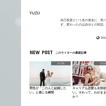
YUZU
自己投資という名の迷走に、気づ
ず、変わったのは自分との対話。
Web
NEW POST
このライターの最新記事
自分軸
自分
男性が「この人と結婚した
キャリアも恋愛も全部
い」と感じる瞬間
い。それって、わがま
か？