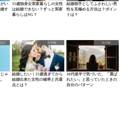
氏がい
35歳独身女実家暮らしの女性
結婚相手としてふさわしい男
結婚す
は結婚できない？ずっと実家
性を見極める方法は？ポイン
暮らしはNG？
トは？
の設計
自分軸
自分軸
）じゃ
結婚したい！35歳過ぎてから
30代後半で気づいた、「選ば
体。
結婚出来た女性の確率と共通
れたい」と思っていたときの
点とは？
自分のパターン