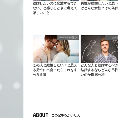
結婚したいのに恋愛すらでき
男性が結婚したいと思
ない、と感じるときに考えて
はどんな女性？その条
ほしいこと
パートナー選び
自分
この人と結婚したい！と思え
どんな人と結婚するべ
る男性に出会ったらこれをす
結婚するならどんな男
べき５選
いのか徹底分析
ABOUT
この記事をかいた人