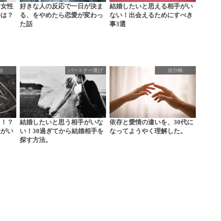
う女性
好きな人の反応で一日が決ま
結婚したいと思える相手がい
件は？
る、をやめたら恋愛が変わっ
ない！出会えるためにすべき
た話
事3選
軸
パートナー選び
自分軸
き！？
結婚したいと思う相手がいな
依存と愛情の違いを、30代に
性がい
い！30過ぎてから結婚相手を
なってようやく理解した。
探す方法。