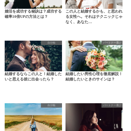
婚活を成功する秘訣は？成功する
この人と結婚するかも、と思われ
確率10倍UPの方法とは？
る女性へ。それはテクニックじゃ
なく、あなた…
自分軸
パートナー選び
結婚するならこの人と！結婚した
結婚したい男性心理を徹底解説！
いと思える彼に出会ったら？
結婚したいときのサインは？
自分軸
パートナー選び