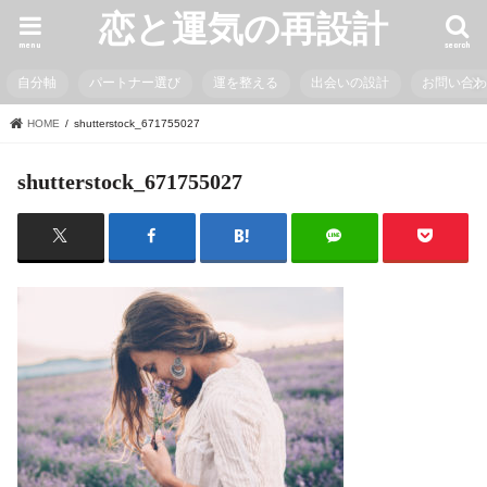
恋と運気の再設計
menu
search
自分軸
パートナー選び
運を整える
出会いの設計
お問い合
HOME
shutterstock_671755027
shutterstock_671755027