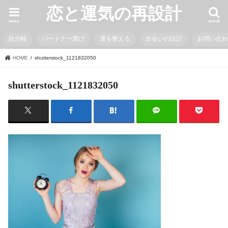
恋と運気の再設計
menu
search
自分軸
パートナー選び
運を整える
出会いの設計
お問い合
HOME
shutterstock_1121832050
shutterstock_1121832050