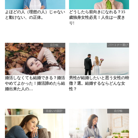
よほどの人（理想の人）じゃない
どうしたら前向きになれる？35
と動けない、の正体。
歳独身女性必見！人生は一度き
り!
自分軸
パートナー選び
婚活しなくても結婚できる？婚活
男性が結婚したいと思う女性の特
やめてよかった！婚活諦めたら結
徴７選。結婚するならどんな女
婚出来た人の…
性？
出会いの設計
自分軸