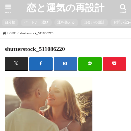
恋と運気の再設計
menu
search
自分軸
パートナー選び
運を整える
出会いの設計
お問い合
HOME
shutterstock_511086220
shutterstock_511086220