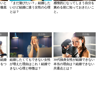
たいと
「まだ遊びたい？」結婚した
感情的になってしまう自分を
を徹底
いけど結婚に迷う女性の心理
責める前に知っておきたいこ
とは？
と。
軸
自分軸
自分軸
？結婚
結婚したくてもできない女性
30代独身女性が結婚できない
りをつ
が増えた理由はこれ！結婚で
本当の理由は？結婚できない
？
きない心理と特徴は？
共通点とは？