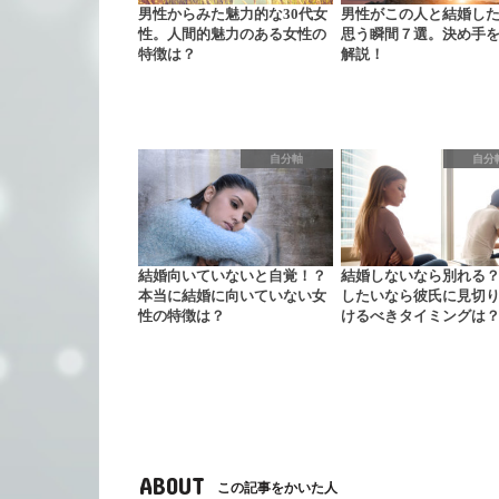
男性からみた魅力的な30代女
男性がこの人と結婚し
性。人間的魅力のある女性の
思う瞬間７選。決め手
特徴は？
解説！
自分軸
自分
結婚向いていないと自覚！？
結婚しないなら別れる
本当に結婚に向いていない女
したいなら彼氏に見切
性の特徴は？
けるべきタイミングは
ABOUT
この記事をかいた人