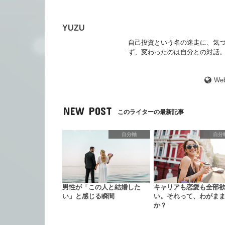
YUZU
自己投資という名の迷走に、気づ
ず、変わったのは自分との対話。
Web
NEW POST
このライターの最新記事
自分軸
自分
男性が「この人と結婚した
キャリアも恋愛も全部
い」と感じる瞬間
い。それって、わがま
か？