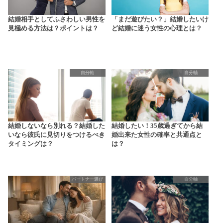
結婚相手としてふさわしい男性を
「まだ遊びたい？」結婚したいけ
見極める方法は？ポイントは？
ど結婚に迷う女性の心理とは？
自分軸
自分軸
結婚しないなら別れる？結婚した
結婚したい！35歳過ぎてから結
いなら彼氏に見切りをつけるべき
婚出来た女性の確率と共通点と
タイミングは？
は？
パートナー選び
自分軸