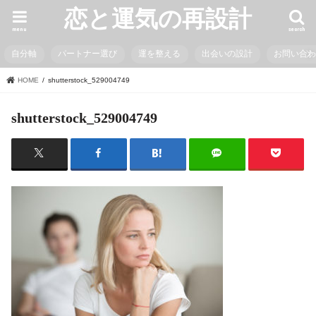
恋と運気の再設計
menu
search
自分軸
パートナー選び
運を整える
出会いの設計
お問い合
HOME
shutterstock_529004749
shutterstock_529004749